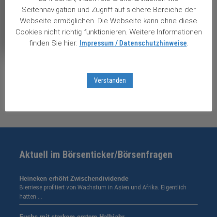
Seitennavigation und Zugriff auf sichere Bereiche der
Webseite ermöglichen. Die Webseite kann ohne diese
Views: 5
Cookies nicht richtig funktionieren. Weitere Informationen
finden Sie hier:
Impressum / Datenschutzhinweise
.
Verstanden
Aktuell im Börsenticker/Börsenfragen
Heineken erhöht Zwischendividende
Bierriese profitiert von Wachstum in Asien und Afrika. Eigentlich
hatten …
Fuchs mit starkem erstem Halbjahr