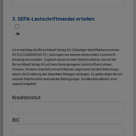
3. SEPA-Lastschriftmandat erteilen:
Ja
Ich ermächtige die Börse Aktuell Verlag AG (Gläubiger-Identifikationsnummer
DE15ZZZ00000296713), Zahlungen von meinem Konto mittels Lastschrift
einmalig einzuziehen. Zugleich weise ich mein Kreditinstitut an, die von der
Börse Aktuell Verlag AG auf mein Konto gezogene Lastschrift einzulösen.
Hinweis: Ich kann innerhalb von acht Wochen, beginnend mit dem Belastungs­
datum, die Erstattung des belasteten Betrages verlangen. Es gelten dabei die mit
meinem Kreditinstitut vereinbarten Bedingungen. Die Mandatsreferenz wird
separat mitgeteilt.
Kreditinstitut
BIC