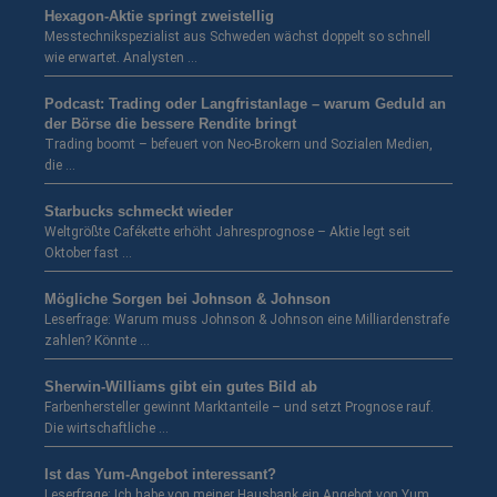
Hexagon-Aktie springt zweistellig
Messtechnikspezialist aus Schweden wächst doppelt so schnell
wie erwartet. Analysten …
Podcast: Trading oder Langfristanlage – warum Geduld an
der Börse die bessere Rendite bringt
Trading boomt – befeuert von Neo-Brokern und Sozialen Medien,
die …
Starbucks schmeckt wieder
Weltgrößte Cafékette erhöht Jahresprognose – Aktie legt seit
Oktober fast …
Mögliche Sorgen bei Johnson & Johnson
Leserfrage: Warum muss Johnson & Johnson eine Milliardenstrafe
zahlen? Könnte …
Sherwin-Williams gibt ein gutes Bild ab
Farbenhersteller gewinnt Marktanteile – und setzt Prognose rauf.
Die wirtschaftliche …
Ist das Yum-Angebot interessant?
Leserfrage: Ich habe von meiner Hausbank ein Angebot von Yum …