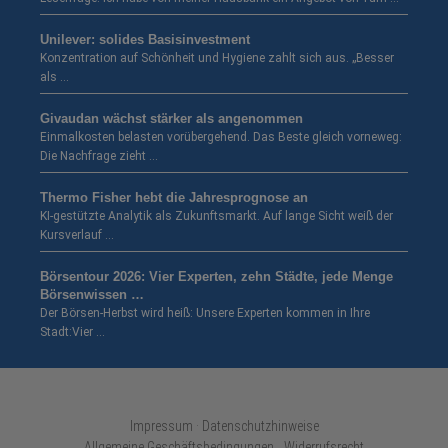
Unilever: solides Basisinvestment
Konzentration auf Schönheit und Hygiene zahlt sich aus. „Besser
als …
Givaudan wächst stärker als angenommen
Einmalkosten belasten vorübergehend. Das Beste gleich vorneweg:
Die Nachfrage zieht …
Thermo Fisher hebt die Jahresprognose an
KI-gestützte Analytik als Zukunftsmarkt. Auf lange Sicht weiß der
Kursverlauf …
Börsentour 2026: Vier Experten, zehn Städte, jede Menge
Börsenwissen …
Der Börsen-Herbst wird heiß: Unsere Experten kommen in Ihre
Stadt:Vier …
Impressum · Datenschutzhinweise
Allgemeine Geschäftsbedingungen
Widerrufsrecht