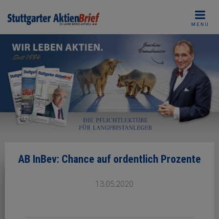
Skip
to
MENU
content
AB InBev: Chance auf ordentlich Prozente
13.05.2020