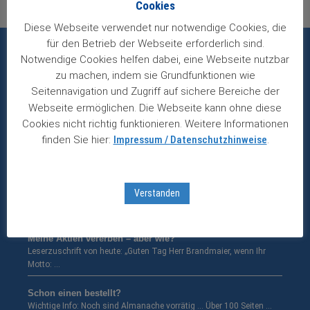
Cookies
Diese Webseite verwendet nur notwendige Cookies, die
für den Betrieb der Webseite erforderlich sind.
Notwendige Cookies helfen dabei, eine Webseite nutzbar
Aktuell im Börsenticker/Börsenfragen
zu machen, indem sie Grundfunktionen wie
Seitennavigation und Zugriff auf sichere Bereiche der
Heineken erhöht Zwischendividende
Webseite ermöglichen. Die Webseite kann ohne diese
Bierriese profitiert von Wachstum in Asien und Afrika. Eigentlich
Cookies nicht richtig funktionieren. Weitere Informationen
hatten …
finden Sie hier:
Impressum / Datenschutzhinweise
.
Fuchs mit starkem erstem Halbjahr
Umsatz und Gewinn wachsen zweistellig – Schaden an Fabrik in …
Verstanden
Börsenfieber in Österreich …
Wir sind super gut gestartet! „Guten Tag Herr Brandmaier! Am …
Meine Aktien vererben – aber wie?
Leserzuschrift von heute: „Guten Tag Herr Brandmaier, wenn Ihr
Motto: …
Schon einen bestellt?
Wichtige Info: Noch sind Almanache vorrätig … Über 100 Seiten …