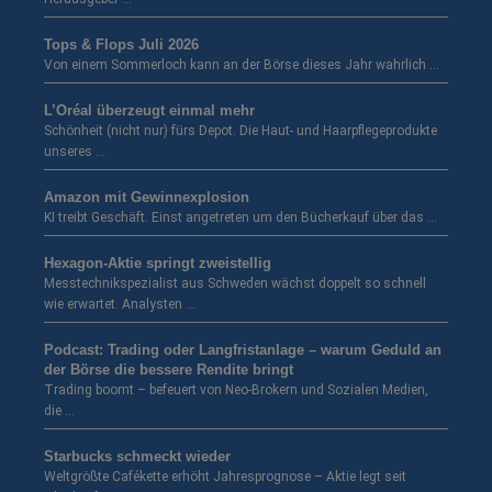
Tops & Flops Juli 2026
Von einem Sommerloch kann an der Börse dieses Jahr wahrlich …
L’Oréal überzeugt einmal mehr
Schönheit (nicht nur) fürs Depot. Die Haut- und Haarpflegeprodukte
unseres …
Amazon mit Gewinnexplosion
KI treibt Geschäft. Einst angetreten um den Bücherkauf über das …
Hexagon-Aktie springt zweistellig
Messtechnikspezialist aus Schweden wächst doppelt so schnell
wie erwartet. Analysten …
Podcast: Trading oder Langfristanlage – warum Geduld an
der Börse die bessere Rendite bringt
Trading boomt – befeuert von Neo-Brokern und Sozialen Medien,
die …
Starbucks schmeckt wieder
Weltgrößte Cafékette erhöht Jahresprognose – Aktie legt seit