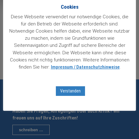
Cookies
Diese Webseite verwendet nur notwendige Cookies, die
Post
für den Betrieb der Webseite erforderlich sind.
navigation
Notwendige Cookies helfen dabei, eine Webseite nutzbar
Nächster Beitrag
zu machen, indem sie Grundfunktionen wie
Immer sehr fundiert und treffsicher.
Seitennavigation und Zugriff auf sichere Bereiche der
Webseite ermöglichen. Die Webseite kann ohne diese
Vorheriger Beitrag
Cookies nicht richtig funktionieren. Weitere Informationen
Ich habe Ende März 2020 beherzt zugegriffen.
finden Sie hier:
Impressum / Datenschutzhinweise
.
Verstanden
Leserbrief schreiben
Haben Sie Fragen, Anregungen oder auch Kritik? Wir
freuen uns auf Ihre Zuschriften!
schreiben …