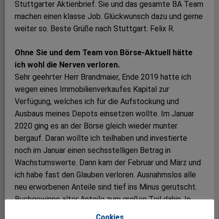
Stuttgarter Aktienbrief. Sie und das gesamte BA Team
machen einen klasse Job. Glückwunsch dazu und gerne
weiter so. Beste Grüße nach Stuttgart. Felix R.
Ohne Sie und dem Team von Börse-Aktuell hätte
ich wohl die Nerven verloren.
Sehr geehrter Herr Brandmaier, Ende 2019 hatte ich
wegen eines Immobilienverkaufes Kapital zur
Verfügung, welches ich für die Aufstockung und
Ausbaus meines Depots einsetzen wollte. Im Januar
2020 ging es an der Börse gleich wieder munter
bergauf. Daran wollte ich teilhaben und investierte
noch im Januar einen sechsstelligen Betrag in
Wachstumswerte. Dann kam der Februar und März und
ich habe fast den Glauben verloren. Ausnahmslos alle
neu erworbenen Anteile sind tief ins Minus gerutscht.
Buchgewinne alter Anteile zum großen Teil dahin. In
dieser Zeit habe ich an Ihr Credo gedacht: „Jeder Tag
Cookies