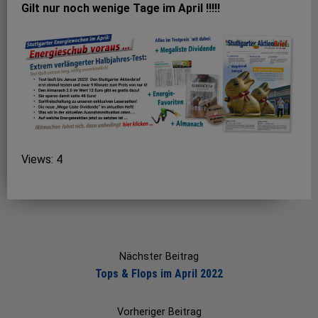
Gilt nur noch wenige Tage im April !!!!!
Views: 4
Post
navigation
Nächster Beitrag
Tops & Flops im April 2022
Vorheriger Beitrag