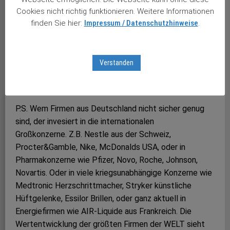
Cookies nicht richtig funktionieren. Weitere Informationen
Herzliche Grüße und alles Gute
finden Sie hier:
Impressum / Datenschutzhinweise
.
Verstanden
Ihr Joachim Brandmaier
und das gesamte Team des Stuttgarter Aktienbriefes
P.S. Wem Firmen aus Deutschland nicht sicher genug
sind, der invesiert in die internationalen
Großkonzerne. Z.B. Nestle aus der Schweiz,
Procter&Gamble, Nike, McDonalds USA, oder in
Pharmakonzerne wie Pfizer, Novo, Roche, Johnson,
Novartis. Oder in viele kriegsunabhängige Konzerne wie
Medtronic Herzschrittmacher, Stryker künstliche
Hüftgelenke, Essilor Brillen, oder ganz aktuell in
Energiefirmen wie AIR-Liquide aus Frankreich. Die
Wertentwicklung der größten Firmen der WELT sieht