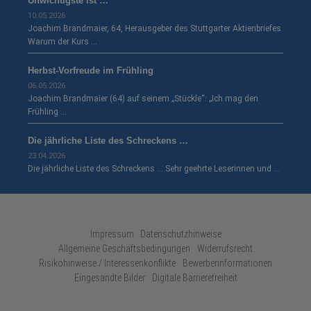
Unwichtigste ist …
10.05.2026
Joachim Brandmaier, 64, Herausgeber des Stuttgarter Aktienbriefes
Warum der Kurs …
Herbst-Vorfreude im Frühling
06.05.2026
Joachim Brandmaier (64) auf seinem „Stückle“: „Ich mag den
Frühling …
Die jährliche Liste des Schreckens …
23.04.2026
Die jährliche Liste des Schreckens … Sehr geehrte Leserinnen und …
Impressum · Datenschutzhinweise
Allgemeine Geschäftsbedingungen
Widerrufsrecht
Risikohinweise / Interessenkonflikte
Bewerberinformationen
Eingesandte Bilder
Digitale Barrierefreiheit