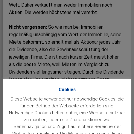
Welt. Daher verkauft man weder Immobilien noch
Aktien. Die werden höchstens mal vererbt.
Nicht vergessen:
So wie man bei Immobilien
regelmäßig unabhängig vom Wert der Immobilie, seine
Miete bekommt, so erhält mal als Aktionär jedes Jahr
die Dividende, also die Gewinnausschüttung der
jeweiligen Firma. Die ist nach kurzer Zeit meist höher
als die beste Miete, weil Mieten im Vergleich zu
Dividenden viel langsamer steigen. Durch die Dividende
lassen sich Krisenzeiten leichter ertragen.Setzt
natürlich voraus, dass man den Weg „weg vom
Cookies
Spekulieren“ zu einer soliden Anlagestrategie mit
Diese Webseite verwendet nur notwendige Cookies, die
Qualitätsaktien findet. Unsere neue Ausgabe ist wieder
für den Betrieb der Webseite erforderlich sind.
voll davon.
Notwendige Cookies helfen dabei, eine Webseite nutzbar
zu machen, indem sie Grundfunktionen wie
Ich wünsche Ihnen nicht nur an der Börse – viel Geduld,
Seitennavigation und Zugriff auf sichere Bereiche der
Gelassenheit und den nötigen Weitblick.
Webseite ermöglichen. Die Webseite kann ohne diese