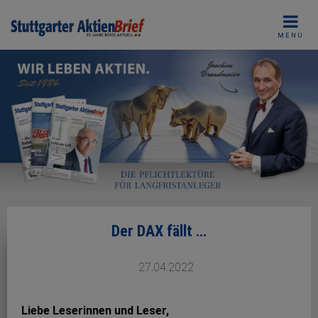
Skip
to
MENU
content
Der DAX fällt …
27.04.2022
Liebe Leserinnen und Leser,