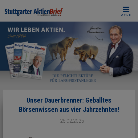
Skip
to
MENU
content
Unser Dauerbrenner: Geballtes
Börsenwissen aus vier Jahrzehnten!
25.02.2025