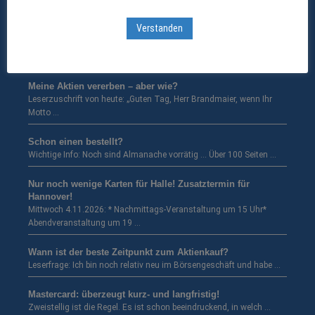
Fuchs mit starkem erstem Halbjahr
Umsatz und Gewinn wachsen zweistellig – Schaden an Fabrik in …
Verstanden
Börsenfieber in Österreich …
Wir sind super gut gestartet! „Guten Tag Herr Brandmaier! Am …
Meine Aktien vererben – aber wie?
Leserzuschrift von heute: „Guten Tag, Herr Brandmaier, wenn Ihr
Motto …
Schon einen bestellt?
Wichtige Info: Noch sind Almanache vorrätig … Über 100 Seiten …
Nur noch wenige Karten für Halle! Zusatztermin für
Hannover!
Mittwoch 4.11.2026: * Nachmittags-Veranstaltung um 15 Uhr*
Abendveranstaltung um 19 …
Wann ist der beste Zeitpunkt zum Aktienkauf?
Leserfrage: Ich bin noch relativ neu im Börsengeschäft und habe …
Mastercard: überzeugt kurz- und langfristig!
Zweistellig ist die Regel. Es ist schon beeindruckend, in welch …