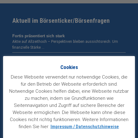
Aktuell im Börsenticker/Börsenfragen
Fortis präsentiert sich stark
Aktie auf Allzeithoch – Perspektiven bleiben aussichtsreich. Um
finanzielle Stärke …
Podcast: Schwache Wirtschaft und Börsen auf Allzeithoch
– wie passt das zusammen?
Cookies
Während immer neue Stellenstreichungen bei deutschen
Diese Webseite verwendet nur notwendige Cookies, die
Unternehmen publik werden, hat …
für den Betrieb der Webseite erforderlich sind.
ITW glänzt mit stabilem Wachstum
Notwendige Cookies helfen dabei, eine Webseite nutzbar
Gewinn legt langfristig um durchschnittlich sieben Prozent zu. Der
zu machen, indem sie Grundfunktionen wie
amerikanische …
Seitennavigation und Zugriff auf sichere Bereiche der
Webseite ermöglichen. Die Webseite kann ohne diese
Heineken erhöht Zwischendividende
Cookies nicht richtig funktionieren. Weitere Informationen
Bierriese profitiert von Wachstum in Asien und Afrika. Eigentlich
hatten …
finden Sie hier:
Impressum / Datenschutzhinweise
.