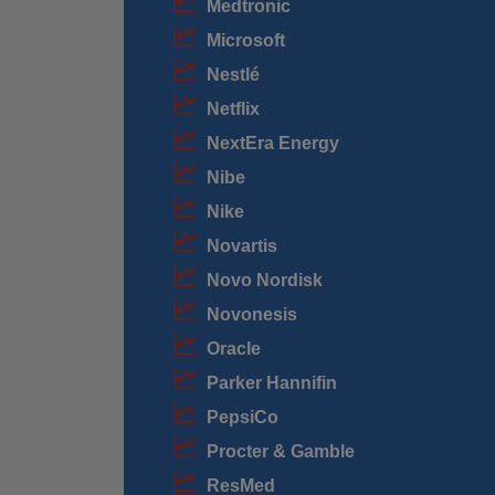
Medtronic
Microsoft
Nestlé
Netflix
NextEra Energy
Nibe
Nike
Novartis
Novo Nordisk
Novonesis
Oracle
Parker Hannifin
PepsiCo
Procter & Gamble
ResMed