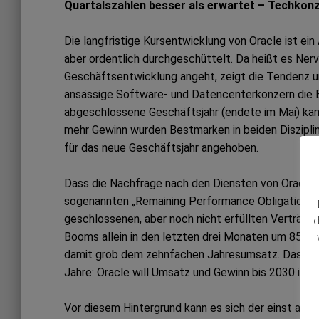
Quartalszahlen besser als erwartet – Techkonze
Die langfristige Kursentwicklung von Oracle ist e
aber ordentlich durchgeschüttelt. Da heißt es Ner
Geschäftsentwicklung angeht, zeigt die Tendenz un
ansässige Software- und Datencenterkonzern die Er
abgeschlossene Geschäftsjahr (endete im Mai) kan
mehr Gewinn wurden Bestmarken in beiden Diszipl
für das neue Geschäftsjahr angehoben.
Dass die Nachfrage nach den Diensten von Oracle br
sogenannten „Remaining Performance Obligations“. 
geschlossenen, aber noch nicht erfüllten Verträgen
d
Booms allein in den letzten drei Monaten um 85 Mill
damit grob dem zehnfachen Jahresumsatz. Das wie
Jahre: Oracle will Umsatz und Gewinn bis 2030 im 
Vor diesem Hintergrund kann es sich der einst als