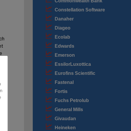
Commonwealth Bank
Constellation Software
Danaher
Diageo
Ecolab
ich
nt
Edwards
e
Emerson
EssilorLuxottica
Eurofins Scientific
Fastenal
n
en
Fortis
e
Fuchs Petrolub
General Mills
Givaudan
die
Heineken