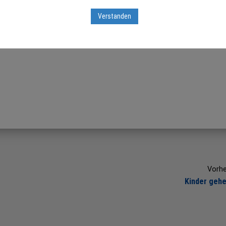
rden vergangenes Jahr 55 Milliarden Dollar ausgegeben – vor all
Verstanden
ollen sich die Investitionen dieses Jahr schon auf 95 Milliarden
Börsianern, langfristig dürfte es jedoch die richtige Entscheidung
 kann niemand vorhersehen, in den kommenden Jahren trauen wir
Vorhe
Kinder gehe