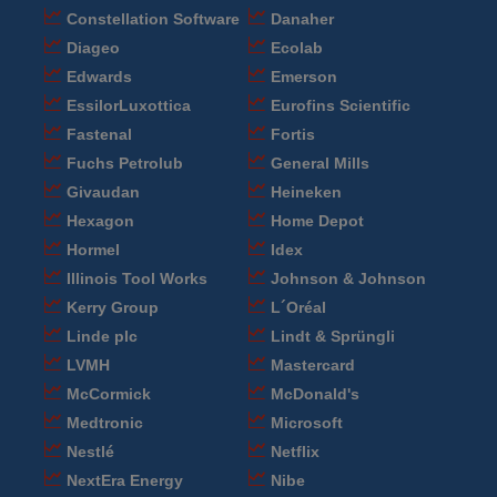
Constellation Software
Danaher
Diageo
Ecolab
Edwards
Emerson
EssilorLuxottica
Eurofins Scientific
Fastenal
Fortis
Fuchs Petrolub
General Mills
Givaudan
Heineken
Hexagon
Home Depot
Hormel
Idex
Illinois Tool Works
Johnson & Johnson
Kerry Group
L´Oréal
Linde plc
Lindt & Sprüngli
LVMH
Mastercard
McCormick
McDonald's
Medtronic
Microsoft
Nestlé
Netflix
NextEra Energy
Nibe