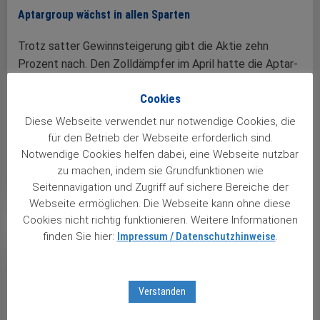
Aptargroup wächst in allen Sparten
Trotz satter Gewinnsteigerung gibt die Aktie zehn
Prozent nach. Den Zolldämpfer im April hatte die Aptar-
Aktie längst schon aufgeholt und sogar neue
Cookies
Jahreshöchststände erklommen. Nun bekommen die
Börsianer aber eine erneute Chance, die Anteilscheine
Diese Webseite verwendet nur notwendige Cookies, die
günstiger einzusammeln. Auslöser waren die jüngsten
für den Betrieb der Webseite erforderlich sind.
Quartalszahlen, die den Kurs fast …
Notwendige Cookies helfen dabei, eine Webseite nutzbar
zu machen, indem sie Grundfunktionen wie
weiterlesen ...
Seitennavigation und Zugriff auf sichere Bereiche der
Webseite ermöglichen. Die Webseite kann ohne diese
Cookies nicht richtig funktionieren. Weitere Informationen
finden Sie hier:
Impressum / Datenschutzhinweise
.
Verstanden