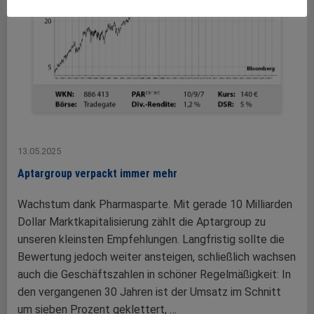
13.05.2025
Aptargroup verpackt immer mehr
Wachstum dank Pharmasparte. Mit gerade 10 Milliarden
Dollar Marktkapitalisierung zählt die Aptargroup zu
unseren kleinsten Empfehlungen. Langfristig sollte die
Bewertung jedoch weiter ansteigen, schließlich wachsen
auch die Geschäftszahlen in schöner Regelmäßigkeit: In
den vergangenen 30 Jahren ist der Umsatz im Schnitt
um sieben Prozent geklettert, …