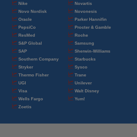
Nike
Novartis
Novo Nordisk
Novonesis
Oracle
Parker Hannifin
PepsiCo
Procter & Gamble
ResMed
Roche
S&P Global
Samsung
SAP
Sherwin-Williams
Southern Company
Starbucks
Stryker
Sysco
Thermo Fisher
Trane
UGI
Unilever
Visa
Walt Disney
Wells Fargo
Yum!
Zoetis