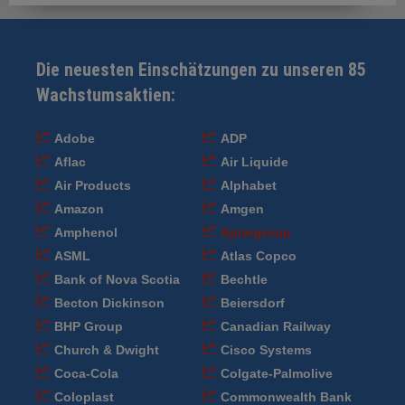
Die neuesten Einschätzungen zu unseren 85
Wachstumsaktien:
Adobe
ADP
Aflac
Air Liquide
Air Products
Alphabet
Amazon
Amgen
Amphenol
Aptargroup
ASML
Atlas Copco
Bank of Nova Scotia
Bechtle
Becton Dickinson
Beiersdorf
BHP Group
Canadian Railway
Church & Dwight
Cisco Systems
Coca-Cola
Colgate-Palmolive
Coloplast
Commonwealth Bank