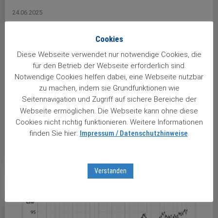
24.06.2025
Novartis verstärkt sich in den USA
Cookies
Vielversprechende Aufstellung als Reaktion auf
Diese Webseite verwendet nur notwendige Cookies, die
Patentabläufe. Um sich weiter für die Zukunft zu rüsten,
für den Betrieb der Webseite erforderlich sind.
ist Novartis erneut extern fündig geworden. Fast zwei
Notwendige Cookies helfen dabei, eine Webseite nutzbar
Milliarden US-Dollar ist dem Schweizer
zu machen, indem sie Grundfunktionen wie
Wachstumskonzern das kalifornische Biotech-
Seitennavigation und Zugriff auf sichere Bereiche der
Unternehmen Regulus Therapeutics wert; 800 Millionen
Webseite ermöglichen. Die Webseite kann ohne diese
Cookies nicht richtig funktionieren. Weitere Informationen
fließen sofort, weitere 900 Millionen als sogenannte
finden Sie hier:
Impressum / Datenschutzhinweise
.
Meilensteinzahlungen. Sollten …
weiterlesen ...
Verstanden