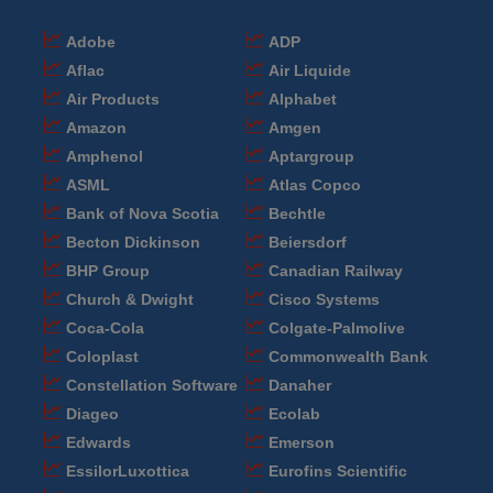
Adobe
ADP
Aflac
Air Liquide
Air Products
Alphabet
Amazon
Amgen
Amphenol
Aptargroup
ASML
Atlas Copco
Bank of Nova Scotia
Bechtle
Becton Dickinson
Beiersdorf
BHP Group
Canadian Railway
Church & Dwight
Cisco Systems
Coca-Cola
Colgate-Palmolive
Coloplast
Commonwealth Bank
Constellation Software
Danaher
Diageo
Ecolab
Edwards
Emerson
EssilorLuxottica
Eurofins Scientific