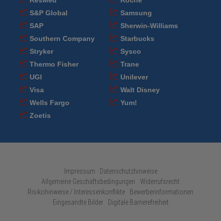
ResMed
Roche
S&P Global
Samsung
SAP
Sherwin-Williams
Southern Company
Starbucks
Stryker
Sysco
Thermo Fisher
Trane
UGI
Unilever
Visa
Walt Disney
Wells Fargo
Yum!
Zoetis
Impressum · Datenschutzhinweise
Allgemeine Geschäftsbedingungen
Widerrufsrecht
Risikohinweise / Interessenkonflikte
Bewerberinformationen
Eingesandte Bilder
Digitale Barrierefreiheit