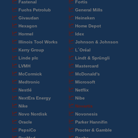
Fastenal
Fortis
Fuchs Petrolub
General Mills
Givaudan
Heineken
Hexagon
Home Depot
Hormel
Idex
Illinois Tool Works
Johnson & Johnson
Kerry Group
L´Oréal
Linde plc
Lindt & Sprüngli
LVMH
Mastercard
McCormick
McDonald's
Medtronic
Microsoft
Nestlé
Netflix
NextEra Energy
Nibe
Nike
Novartis
Novo Nordisk
Novonesis
Oracle
Parker Hannifin
PepsiCo
Procter & Gamble