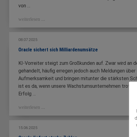
von …
weiterlesen ...
08.07.2025
Oracle sichert sich Milliardenumsätze
KI-Vorreiter steigt zum Großkunden auf. Zwar wird an d
gehandelt, häufig erregen jedoch auch Meldungen über
Aufmerksamkeit und bringen mitunter die stärksten S
ist es da, wenn unsere Wachstumsunternehmen trotz de
Erfolg …
weiterlesen ...
d
15.06.2025