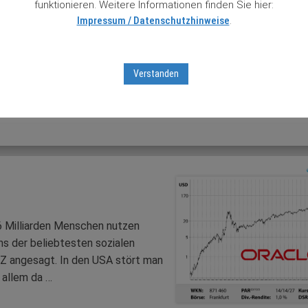
funktionieren. Weitere Informationen finden Sie hier:
Impressum / Datenschutzhinweise
.
ns vom Softwarekonzern Oracle
nis (Umsatz plus 11 Prozent,
Geschäftsjahr. Und auch hier
Verstanden
 dem Strich kletterte der …
6 Milliarden Menschen nutzen
ns der beliebtesten sozialen
Z angesagt. In den USA stört man
 allem da …