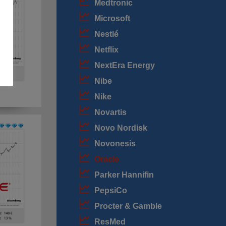
Medtronic
Microsoft
Nestlé
Netflix
NextEra Energy
Nibe
Nike
Novartis
Novo Nordisk
Novonesis
Oracle
Parker Hannifin
PepsiCo
Procter & Gamble
ResMed