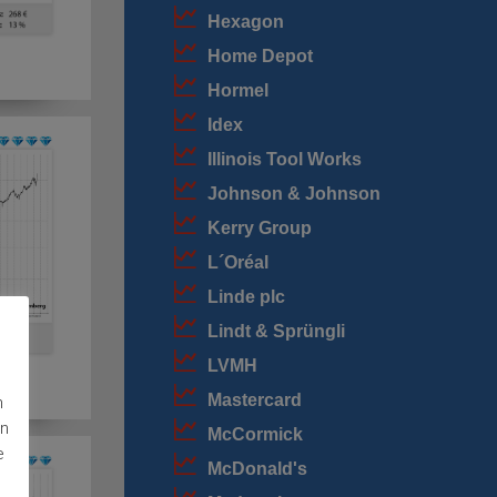
Hexagon
Home Depot
Hormel
Idex
Illinois Tool Works
Johnson & Johnson
Kerry Group
L´Oréal
Linde plc
Lindt & Sprüngli
LVMH
Mastercard
n
en
McCormick
e
McDonald's