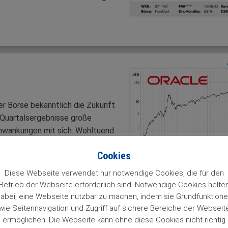
er Börse bekanntlich die Zukunft
 Quartalsergebnisse große
chwankungen mit sich. Wohltuend
s Fokus auf den kurzfristigen
Cookies
Diese Webseite verwendet nur notwendige Cookies, die für den
Betrieb der Webseite erforderlich sind. Notwendige Cookies helfe
abei, eine Webseite nutzbar zu machen, indem sie Grundfunktion
wie Seitennavigation und Zugriff auf sichere Bereiche der Webseit
ermöglichen. Die Webseite kann ohne diese Cookies nicht richtig