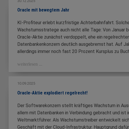
30.12.2025
Oracle mit bewegtem Jahr
KI-Profiteur erlebt kurzfristige Achterbahnfahrt. Sol
Wachstumsstratege auch nicht alle Tage: Von Januar b
Oracle-Aktie zunächst verdoppelt, ehe ein regelrechte
Datenbankenkonzern deutlich ausgebremst hat. Auf Jah
allerdings immer noch fast 20 Prozent Kursplus zu Buc
weiterlesen ...
10.09.2025
Oracle-Aktie explodiert regelrecht!
Der Softwarekonzern stellt kräftiges Wachstum in Auss
allem mit Datenbanken in Verbindung gebracht und ist i
Weltmarktführer. Als Wachstumstreiber entwickelt sic
Geschäft mit der Cloud-Infrastruktur. Hauptgrund dafü