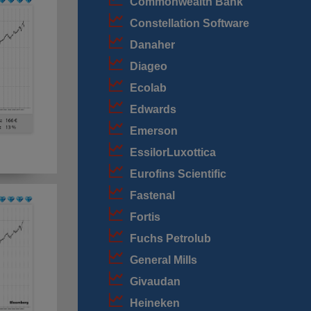
Commonwealth Bank
Constellation Software
Danaher
Diageo
Ecolab
Edwards
Emerson
EssilorLuxottica
Eurofins Scientific
Fastenal
Fortis
Fuchs Petrolub
General Mills
Givaudan
Heineken