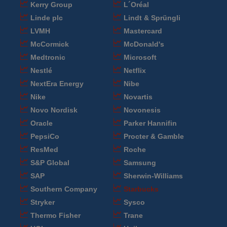
Kerry Group
L´Oréal
Linde plc
Lindt & Sprüngli
LVMH
Mastercard
McCormick
McDonald's
Medtronic
Microsoft
Nestlé
Netflix
NextEra Energy
Nibe
Nike
Novartis
Novo Nordisk
Novonesis
Oracle
Parker Hannifin
PepsiCo
Procter & Gamble
ResMed
Roche
S&P Global
Samsung
SAP
Sherwin-Williams
Southern Company
Starbucks
Stryker
Sysco
Thermo Fisher
Trane