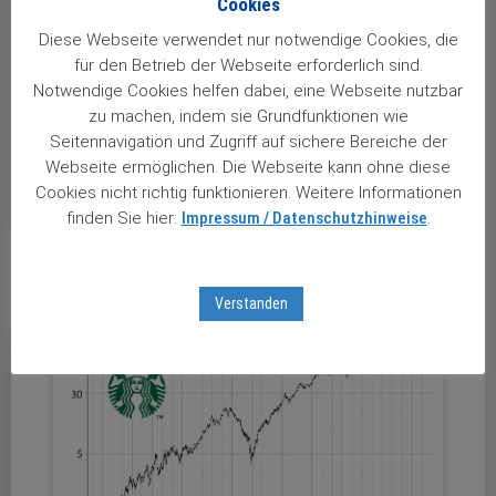
Weltgrößte Cafékette – Aktienkurs bald wieder auf
Cookies
neuen Höchstkursen? Bis zu den Olympischen
Diese Webseite verwendet nur notwendige Cookies, die
Sommerspielen im Jahr 2028 in Los Angeles ist es zwar
für den Betrieb der Webseite erforderlich sind.
noch eine ganze Weile hin. Dennoch wirft das nach der
Notwendige Cookies helfen dabei, eine Webseite nutzbar
Fußballweltmeisterschaft zweitgrößte Sportereignis
zu machen, indem sie Grundfunktionen wie
der Erde schon jetzt seine Schatten voraus. Unser Vier-
Seitennavigation und Zugriff auf sichere Bereiche der
Webseite ermöglichen. Die Webseite kann ohne diese
Diamanten-Wachstumswert …
Cookies nicht richtig funktionieren. Weitere Informationen
weiterlesen ...
finden Sie hier:
Impressum / Datenschutzhinweise
.
Verstanden