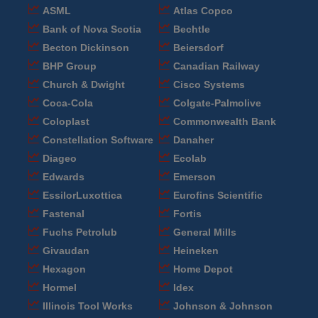
ASML
Atlas Copco
Bank of Nova Scotia
Bechtle
Becton Dickinson
Beiersdorf
BHP Group
Canadian Railway
Church & Dwight
Cisco Systems
Coca-Cola
Colgate-Palmolive
Coloplast
Commonwealth Bank
Constellation Software
Danaher
Diageo
Ecolab
Edwards
Emerson
EssilorLuxottica
Eurofins Scientific
Fastenal
Fortis
Fuchs Petrolub
General Mills
Givaudan
Heineken
Hexagon
Home Depot
Hormel
Idex
Illinois Tool Works
Johnson & Johnson