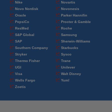
Nike
Novartis
Novo Nordisk
Novonesis
Oracle
Parker Hannifin
PepsiCo
Procter & Gamble
ResMed
Roche
S&P Global
Samsung
SAP
Sherwin-Williams
Southern Company
Starbucks
Stryker
Sysco
Thermo Fisher
Trane
UGI
Unilever
Visa
Walt Disney
Wells Fargo
Yum!
Zoetis