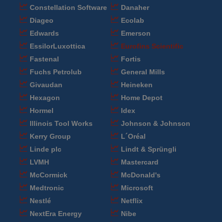
Constellation Software
Danaher
Diageo
Ecolab
Edwards
Emerson
EssilorLuxottica
Eurofins Scientific
Fastenal
Fortis
Fuchs Petrolub
General Mills
Givaudan
Heineken
Hexagon
Home Depot
Hormel
Idex
Illinois Tool Works
Johnson & Johnson
Kerry Group
L´Oréal
Linde plc
Lindt & Sprüngli
LVMH
Mastercard
McCormick
McDonald's
Medtronic
Microsoft
Nestlé
Netflix
NextEra Energy
Nibe