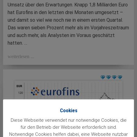
Umsatz über den Erwartungen. Knapp 1,8 Milliarden Euro
hat Eurofins in den letzten drei Monaten umgesetzt –
und damit so viel wie noch nie in einem ersten Quartal.
Das waren sieben Prozent mehr als im Vorjahreszeitraum
und auch mehr, als Analysten im Voraus geschätzt
hatten. …
weiterlesen ...
Cookies
Diese Webseite verwendet nur notwendige Cookies, die
für den Betrieb der Webseite erforderlich sind.
Notwendige Cookies helfen dabei, eine Webseite nutzbar