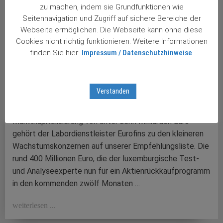
zu machen, indem sie Grundfunktionen wie
Seitennavigation und Zugriff auf sichere Bereiche der
Webseite ermöglichen. Die Webseite kann ohne diese
Cookies nicht richtig funktionieren. Weitere Informationen
finden Sie hier:
Impressum / Datenschutzhinweise
.
21.03.2025
Eurofins kauft sich in großem Stil selbst
Verstanden
Getestet – und für gut befunden! Mit einer
Marktkapitalisierung von unter zehn Milliarden Euro
gehört der Labordienstleister Eurofins zu den kleineren
Wachstumskonzernen auf unserer Empfehlungsliste. Die
rund 400 Millionen Euro, die der luxemburgische Test-
und Analyseexperte nun für ein Aktienrückkaufprogramm
in den kommenden zwölf Monaten …
weiterlesen ...